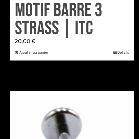
motif Barre 3
Strass | Itc
20,00
€
Ajouter au panier
Détails