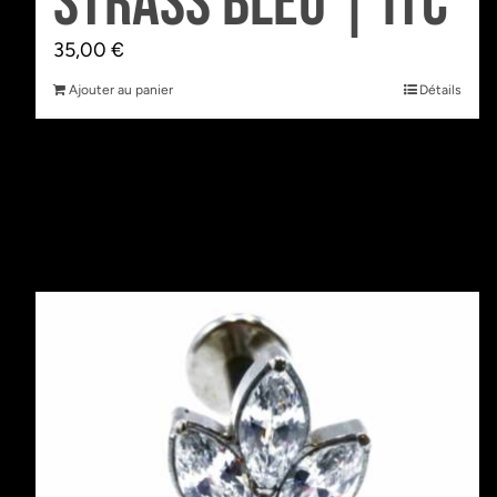
Strass bleu | Itc
35,00
€
Ajouter au panier
Détails