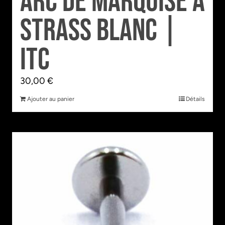
Arc de Marquise à
Strass Blanc |
Itc
30,00
€
Ajouter au panier
Détails