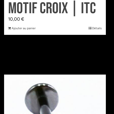
motif Croix | Itc
10,00
€
Ajouter au panier
Détails