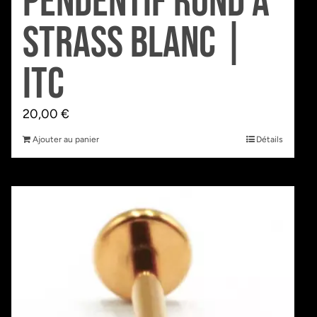
Pendentif Rond à
Strass Blanc |
Itc
20,00
€
Ajouter au panier
Détails