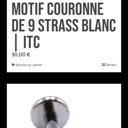
motif Couronne
de 9 Strass Blanc
| Itc
30,00
€
Ajouter au panier
Détails