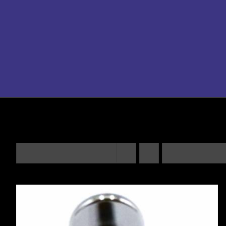
Trier par
Commande par défaut
Montrer
12 produits