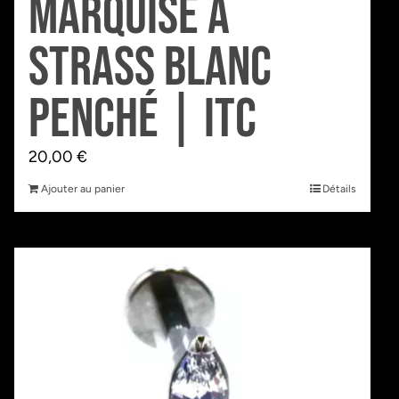
Marquise à
Strass Blanc
Penché | Itc
20,00
€
Ajouter au panier
Détails