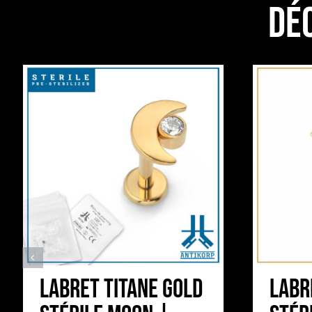
Dé
Labret Titane Gold
Labr