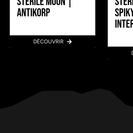
Stérile Moon |
Stér
Antikorp
Spik
Inte
DÉCOUVRIR