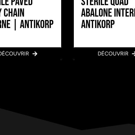
ile Paved
Stérile Quad
y Chain
Abalone Inter
rne | Antikorp
Antikorp
DÉCOUVRIR
DÉCOUVRIR