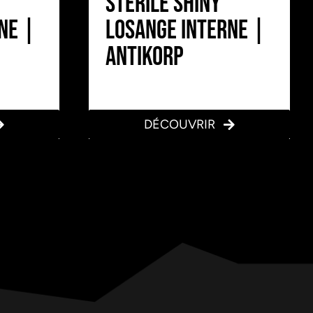
Stérile Shiny
ne |
Losange Interne |
Antikorp
DÉCOUVRIR