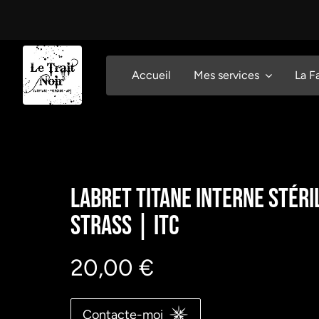
Passer
au
contenu
Accueil
Mes services
La F
Labret Titane Interne Stéri
Strass | Itc
20,00
€
Contacte-moi