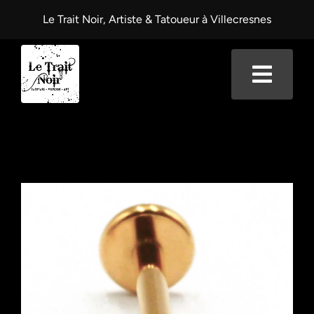
Passer
Le Trait Noir, Artiste & Tatoueur à Villecresnes
au
contenu
Toggl
Navig
Accueil
Mes services
La Fabrik
Le Salon